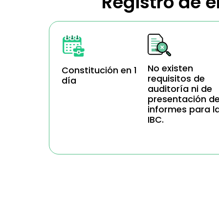
Registro de e
No existen
Constitución en 1
requisitos de
día
auditoría ni de
presentación d
informes para l
IBC.