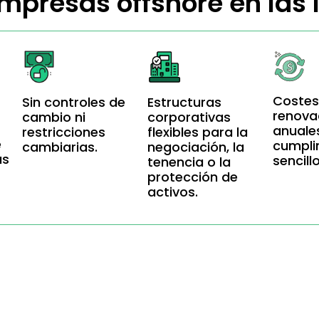
mpresas offshore en las 
Costes
Sin controles de
Estructuras
renova
cambio ni
corporativas
anuale
restricciones
flexibles para la
e
cumpli
cambiarias.
negociación, la
as
sencill
tenencia o la
protección de
activos.