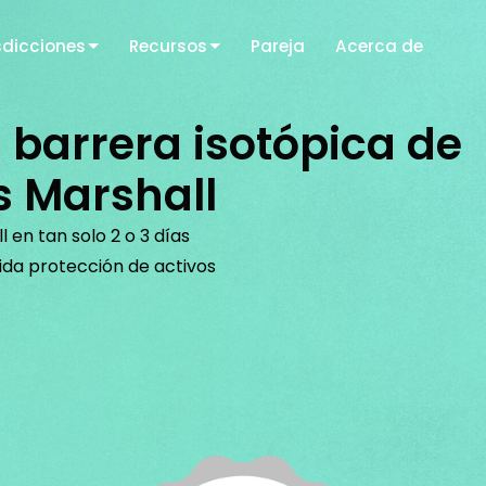
sdicciones
Recursos
Pareja
Acerca de
 barrera isotópica de
as Marshall
 en tan solo 2 o 3 días
ida protección de activos