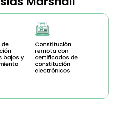
Islas Marshall
 de
Constitución
ción
remota con
s bajos y
certificados de
miento
constitución
o
electrónicos