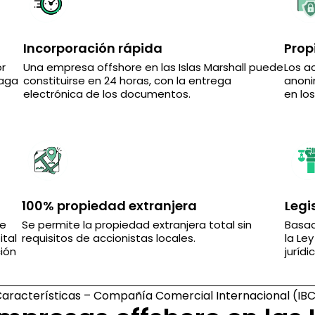
Incorporación rápida
Prop
or
Una empresa offshore en las Islas Marshall puede
Los a
paga
constituirse en 24 horas, con la entrega
anoni
electrónica de los documentos.
en los
100% propiedad extranjera
Legi
de
Se permite la propiedad extranjera total sin
Basad
ital
requisitos de accionistas locales.
la Le
ción
juríd
aracterísticas – Compañía Comercial Internacional (IB