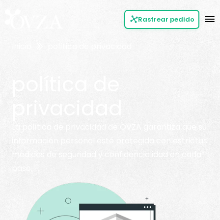
Rastrear pedido
Inicio
política de privacidad
política de
privacidad
La política de privacidad de OVZA garantiza que su
información personal esté protegida con estrictas
medidas de seguridad y confidencialidad en cada
paso.