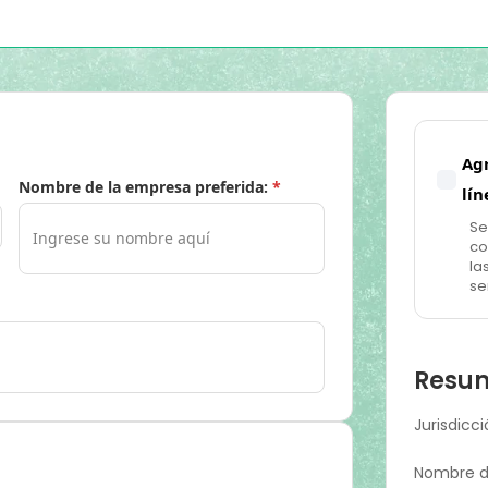
Ag
Nombre de la empresa preferida:
*
lín
Se
co
la
se
Resum
Jurisdicci
Nombre de