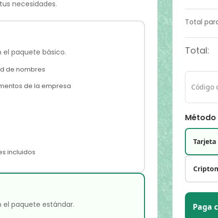
 tus necesidades.
Total parc
Total:
 el paquete básico.
idad de nombres
umentos de la empresa
Método
Tarjeta
s incluidos
Cripto
n el paquete estándar.
Paga 