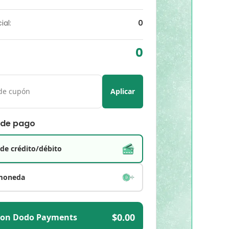
ial:
0
0
Aplicar
 de pago
 de crédito/débito
moneda
$0.00
con Dodo Payments